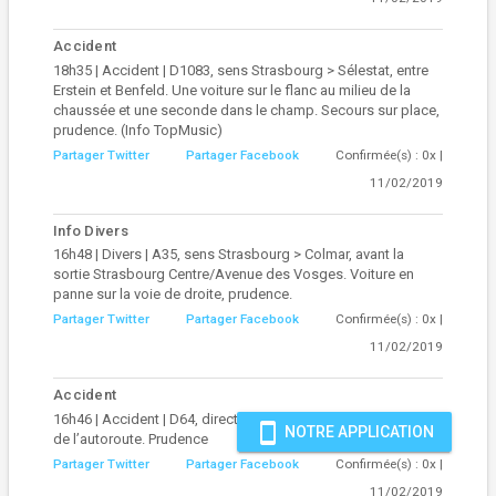
Accident
18h35 | Accident | D1083, sens Strasbourg > Sélestat, entre
Erstein et Benfeld. Une voiture sur le flanc au milieu de la
chaussée et une seconde dans le champ. Secours sur place,
prudence. (Info TopMusic)
Partager Twitter
Partager Facebook
Confirmée(s) : 0x |
11/02/2019
Info Divers
16h48 | Divers | A35, sens Strasbourg > Colmar, avant la
sortie Strasbourg Centre/Avenue des Vosges. Voiture en
panne sur la voie de droite, prudence.
Partager Twitter
Partager Facebook
Confirmée(s) : 0x |
11/02/2019
Accident
16h46 | Accident | D64, direction Vendenheim, avant le pont
smartphone
NOTRE APPLICATION
de l’autoroute. Prudence
Partager Twitter
Partager Facebook
Confirmée(s) : 0x |
11/02/2019