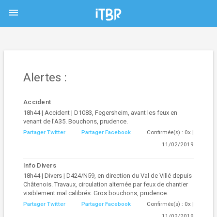
menu
Alertes :
Accident
18h44 | Accident | D1083, Fegersheim, avant les feux en
venant de l’A35. Bouchons, prudence.
Partager Twitter
Partager Facebook
Confirmée(s) : 0x |
11/02/2019
Info Divers
18h44 | Divers | D424/N59, en direction du Val de Villé depuis
Châtenois. Travaux, circulation alternée par feux de chantier
visiblement mal calibrés. Gros bouchons, prudence.
Partager Twitter
Partager Facebook
Confirmée(s) : 0x |
11/02/2019