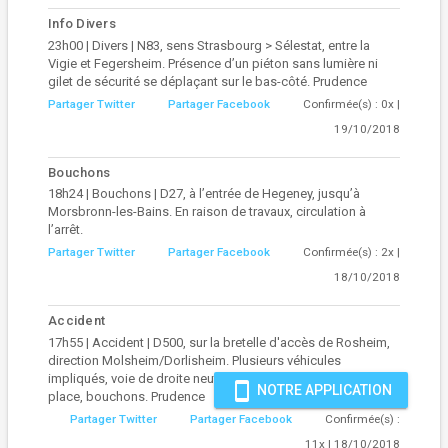
Info Divers
23h00 | Divers | N83, sens Strasbourg > Sélestat, entre la
Vigie et Fegersheim. Présence d’un piéton sans lumière ni
gilet de sécurité se déplaçant sur le bas-côté. Prudence
Partager Twitter
Partager Facebook
Confirmée(s) : 0x |
19/10/2018
Bouchons
18h24 | Bouchons | D27, à l’entrée de Hegeney, jusqu’à
Morsbronn-les-Bains. En raison de travaux, circulation à
l’arrêt.
Partager Twitter
Partager Facebook
Confirmée(s) : 2x |
18/10/2018
Accident
17h55 | Accident | D500, sur la bretelle d'accès de Rosheim,
direction Molsheim/Dorlisheim. Plusieurs véhicules
impliqués, voie de droite neutralisée. Pas de secours sur
smartphone
NOTRE APPLICATION
place, bouchons. Prudence
Partager Twitter
Partager Facebook
Confirmée(s) :
11x | 18/10/2018