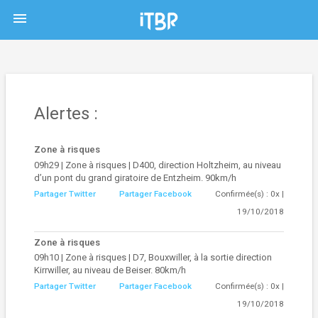
menu
Alertes :
Zone à risques
09h29 | Zone à risques | D400, direction Holtzheim, au niveau
d’un pont du grand giratoire de Entzheim. 90km/h
Partager Twitter
Partager Facebook
Confirmée(s) : 0x |
19/10/2018
Zone à risques
09h10 | Zone à risques | D7, Bouxwiller, à la sortie direction
Kirrwiller, au niveau de Beiser. 80km/h
Partager Twitter
Partager Facebook
Confirmée(s) : 0x |
19/10/2018