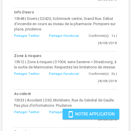
Info Divers
15h48 | Divers | D2420, Schirmeck centre, Grand Rue. Début
d’incendie en cours au niveau de la pharmacie. Pompiers sur
place, prudence.
Partager Twitter
Partager Facebook
Confirmée(s) : 1x |
28/08/2018
Zone à risques
15h12 | Zone à risques | D1004, sens Saverne > Strasbourg, à
la sortie de Marmoutier. Respectez les limitations de vitesse.
Partager Twitter
Partager Facebook
Confirmée(s) : 0x |
28/08/2018
Accident
13h33 | Accident | D30, Molsheim, Rue du Général de Gaulle.
Pas plus d'informations. Prudence
Partager Twitter
Partager Facebook
Confirmée(s) : 0x |
smartphone
NOTRE APPLICATION
28/08/2018