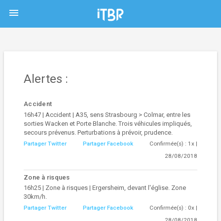
menu
Alertes :
Accident
16h47 | Accident | A35, sens Strasbourg > Colmar, entre les
sorties Wacken et Porte Blanche. Trois véhicules impliqués,
secours prévenus. Perturbations à prévoir, prudence.
Partager Twitter
Partager Facebook
Confirmée(s) : 1x |
28/08/2018
Zone à risques
16h25 | Zone à risques | Ergersheim, devant l'église. Zone
30km/h.
Partager Twitter
Partager Facebook
Confirmée(s) : 0x |
28/08/2018