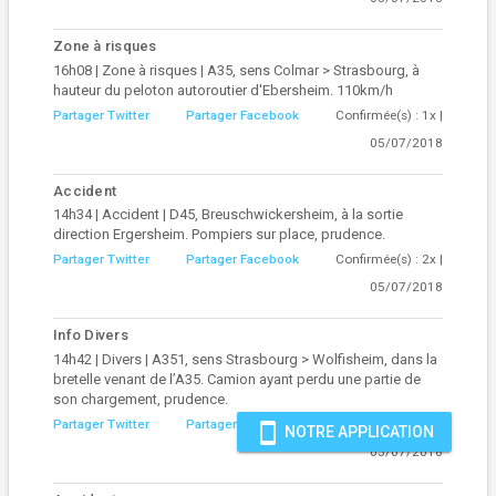
Zone à risques
16h08 | Zone à risques | A35, sens Colmar > Strasbourg, à
hauteur du peloton autoroutier d'Ebersheim. 110km/h
Partager Twitter
Partager Facebook
Confirmée(s) : 1x |
05/07/2018
Accident
14h34 | Accident | D45, Breuschwickersheim, à la sortie
direction Ergersheim. Pompiers sur place, prudence.
Partager Twitter
Partager Facebook
Confirmée(s) : 2x |
05/07/2018
Info Divers
14h42 | Divers | A351, sens Strasbourg > Wolfisheim, dans la
bretelle venant de l’A35. Camion ayant perdu une partie de
son chargement, prudence.
Partager Twitter
Partager Facebook
Confirmée(s) : 0x |
smartphone
NOTRE APPLICATION
05/07/2018