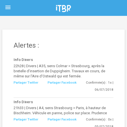
menu
Alertes :
Info Divers
22h28 | Divers | A35, sens Colmar > Strasbourg, après la
bretelle d'insertion de Duppigheim. Travaux en cours, de
même sur l'Aire d'Ostwald qui est fermée.
Partager Twitter
Partager Facebook
Confirmée(s) : 1x |
06/07/2018
Info Divers
21h33 | Divers | A4, sens Strasbourg > Paris, à hauteur de
Bischheim. Véhicule en panne, police sur place. Prudence
Partager Twitter
Partager Facebook
Confirmée(s) : 0x |
05/07/2018