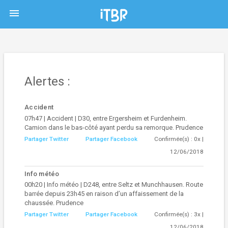
menu
Alertes :
Accident
07h47 | Accident | D30, entre Ergersheim et Furdenheim.
Camion dans le bas-côté ayant perdu sa remorque. Prudence
Partager Twitter
Partager Facebook
Confirmée(s) : 0x |
12/06/2018
Info météo
00h20 | Info météo | D248, entre Seltz et Munchhausen. Route
barrée depuis 23h45 en raison d’un affaissement de la
chaussée. Prudence
Partager Twitter
Partager Facebook
Confirmée(s) : 3x |
12/06/2018