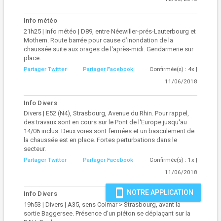
Info météo
21h25 | Info météo | D89, entre Néewiller-prés-Lauterbourg et
Mothern. Route barrée pour cause d’inondation de la
chaussée suite aux orages de l'après-midi. Gendarmerie sur
place.
Partager Twitter
Partager Facebook
Confirmée(s) : 4x |
11/06/2018
Info Divers
Divers | E52 (N4), Strasbourg, Avenue du Rhin. Pour rappel,
des travaux sont en cours sur le Pont de l'Europe jusqu'au
14/06 inclus. Deux voies sont fermées et un basculement de
la chaussée est en place. Fortes perturbations dans le
secteur.
Partager Twitter
Partager Facebook
Confirmée(s) : 1x |
11/06/2018
smartphone
NOTRE APPLICATION
Info Divers
19h53 | Divers | A35, sens Colmar > Strasbourg, avant la
sortie Baggersee. Présence d’un piéton se déplaçant sur la