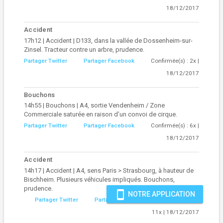
18/12/2017
Accident
17h12 | Accident | D133, dans la vallée de Dossenheim-sur-
Zinsel. Tracteur contre un arbre, prudence.
Partager Twitter
Partager Facebook
Confirmée(s) : 2x |
18/12/2017
Bouchons
14h55 | Bouchons | A4, sortie Vendenheim / Zone
Commerciale saturée en raison d’un convoi de cirque.
Partager Twitter
Partager Facebook
Confirmée(s) : 6x |
18/12/2017
Accident
14h17 | Accident | A4, sens Paris > Strasbourg, à hauteur de
Bischheim. Plusieurs véhicules impliqués. Bouchons,
prudence.
smartphone
NOTRE APPLICATION
Partager Twitter
Partager Facebook
Confirmée(s) :
11x | 18/12/2017