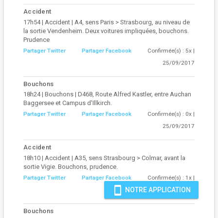
Accident
17h54 | Accident | A4, sens Paris > Strasbourg, au niveau de
la sortie Vendenheim. Deux voitures impliquées, bouchons.
Prudence
Partager Twitter
Partager Facebook
Confirmée(s) : 5x |
25/09/2017
Bouchons
18h24 | Bouchons | D468, Route Alfred Kastler, entre Auchan
Baggersee et Campus d'Illkirch.
Partager Twitter
Partager Facebook
Confirmée(s) : 0x |
25/09/2017
Accident
18h10 | Accident | A35, sens Strasbourg > Colmar, avant la
sortie Vigie. Bouchons, prudence.
Partager Twitter
Partager Facebook
Confirmée(s) : 1x |
smartphone
NOTRE APPLICATION
25/09/2017
Bouchons