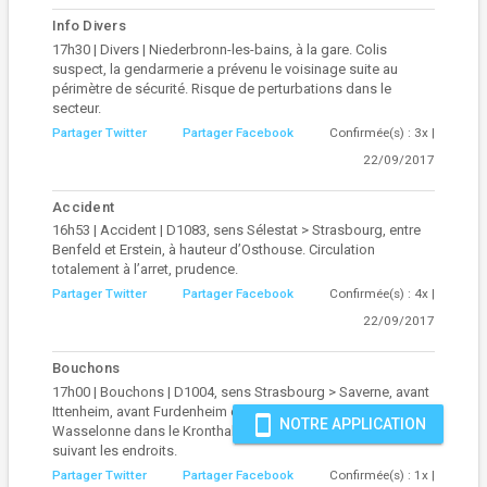
Info Divers
17h30 | Divers | Niederbronn-les-bains, à la gare. Colis
suspect, la gendarmerie a prévenu le voisinage suite au
périmètre de sécurité. Risque de perturbations dans le
secteur.
Partager Twitter
Partager Facebook
Confirmée(s) : 3x |
22/09/2017
Accident
16h53 | Accident | D1083, sens Sélestat > Strasbourg, entre
Benfeld et Erstein, à hauteur d’Osthouse. Circulation
totalement à l’arret, prudence.
Partager Twitter
Partager Facebook
Confirmée(s) : 4x |
22/09/2017
Bouchons
17h00 | Bouchons | D1004, sens Strasbourg > Saverne, avant
Ittenheim, avant Furdenheim et entre Marlenheim et
smartphone
NOTRE APPLICATION
Wasselonne dans le Kronthal. Circulation ralentie à saturée
suivant les endroits.
Partager Twitter
Partager Facebook
Confirmée(s) : 1x |