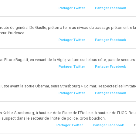
Partager Twitter
Partager Facebook
, route du général De Gaulle, piéton à terre au niveau du passage piéton entre la
teur. Prudence.
Partager Twitter
Partager Facebook
ue Ettore Bugatti, en venant de la Vigie, voiture sur le bas côté, pas de secours
Partager Twitter
Partager Facebook
 juste avant la sortie Obernai, sens Strasbourg > Colmar. Respectez les limitati
Partager Twitter
Partager Facebook
s Kehl > Strasbourg, à hauteur de la Place de l'Étoile et à hauteur de l'UGC. Rou
is suspect dans le secteur de l'hôtel de police. Gros bouchon.
Partager Twitter
Partager Facebook
C