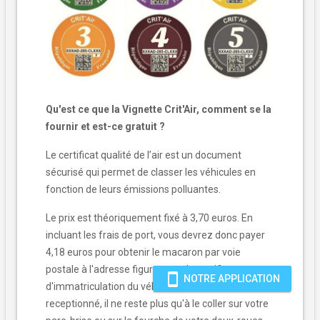
Qu'est ce que la Vignette Crit'Air, comment se la
fournir et est-ce gratuit ?
Le certificat qualité de l’air est un document
sécurisé qui permet de classer les véhicules en
fonction de leurs émissions polluantes.
Le prix est théoriquement fixé à 3,70 euros. En
incluant les frais de port, vous devrez donc payer
4,18 euros pour obtenir le macaron par voie
postale à l'adresse figurant sur le certificat
smartphone
NOTRE APPLICATION
d'immatriculation du véhicule. Une fois
receptionné, il ne reste plus qu'à le coller sur votre